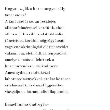
Hogyan zajlik a hormonegyensúly-
tanácsadás?
A tanácsadás során részletes
állapotfelméréssel kezdünk, ahol
átbeszéljük a ciklusodat, aktuális
tüneteidet, korábbi nőgyógyászati
vagy endokrinológiai előzményeidet,
valamint az életmódbeli tényezőket,
amelyek hatással lehetnek a
hormonrendszer működésére.
Amennyiben rendelkezel
laboreredményekkel, azokat közösen
értelmezzük, és összefüggéseiben
vizsgáljuk a hormonális állapotodat.
Beszélünk az ösztrogén–