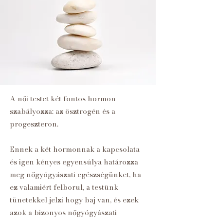
A női testet két fontos hormon
szabályozza: az ösztrogén és a
progeszteron.
Ennek a két hormonnak a kapcsolata
és igen kényes egyensúlya határozza
meg nőgyógyászati egészségünket, ha
ez valamiért felborul, a testünk
tünetekkel jelzi hogy baj van, és ezek
azok a bizonyos nőgyógyászati