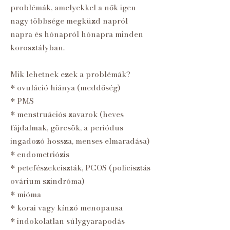
problémák, amelyekkel a nők igen
nagy többsége megküzd napról
napra és hónapról hónapra minden
korosztályban.
Mik lehetnek ezek a problémák?
* ovuláció hiánya (meddőség)
* PMS
* menstruációs zavarok (heves
fájdalmak, görcsök, a periódus
ingadozó hossza, menses elmaradása)
* endometriózis
* petefészekciszták, PCOS (policisztás
ovárium szindróma)
* mióma
* korai vagy kínzó menopausa
* indokolatlan súlygyarapodás