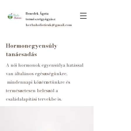
Benedek Ágota
természetgyógyász
herbaholisticuk@gmail.com
Hormonegyensúly
tanácsadás
A női hormonok egyensúlya hatással
van általános egészségünkre,
mindennapi közérzetünkre és
természetesen beleszól a
családalapítási tervekbe is.