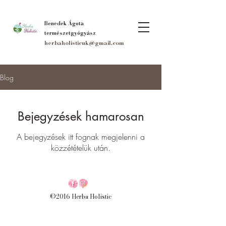
Benedek Ágota
természetgyógyász
herbaholisticuk@gmail.com
Blog
Bejegyzések hamarosan
A bejegyzések itt fognak megjelenni a
közzétételük után.
©2016 Herba Holistic